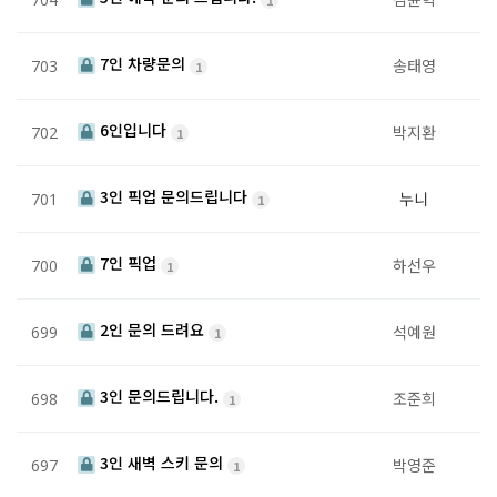
7인 차량문의
송태영
703
1
6인입니다
박지환
702
1
3인 픽업 문의드립니다
누니
701
1
7인 픽업
하선우
700
1
2인 문의 드려요
석예원
699
1
3인 문의드립니다.
조준희
698
1
3인 새벽 스키 문의
박영준
697
1