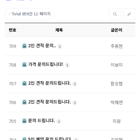
Total 859건
11 페이지
번호
제목
글쓴이
2인 견적 문의..
주동현
709
1
가격 문의드립니다!
이보미
708
1
2인 견적 문의드립니다.
함승협
707
1
2인 견적 문의드립니다.
박채연
706
1
문의 드립니다.
지원
705
1
5인 예약 문의 드립니다.
김윤혁
704
1